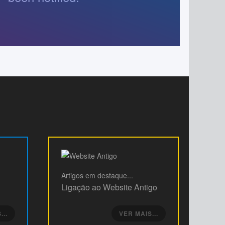
Artigos
em destaque...
Ligação ao Website Antigo
...
VER MAIS...