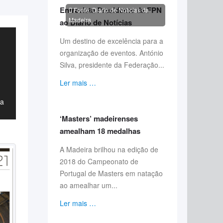
Entrevista Presidente da FPN
Fonte: Diário de Notícias da
Madeira
ao Diário de Notícias
Um destino de excelência para a
organização de eventos. António
Silva, presidente da Federação...
Ler mais …
ra
‘Masters’ madeirenses
amealham 18 medalhas
A Madeira brilhou na edição de
2018 do Campeonato de
Portugal de Masters em natação
ao amealhar um...
Ler mais …