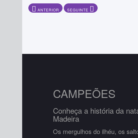
ARTIGO ANTERIOR: É NESTES EVENTOS QUE NOS 
ARTIGO SEGUINTE: ENTREVISTA P
ANTERIOR
SEGUINTE
CAMPEÕES
Conheça a história da na
Madeira
Os mergulhos do ilhéu, os sal