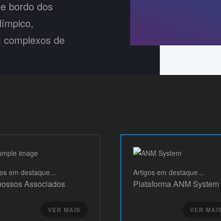
e bordo dos
límpico,
m complexos de
gos
em destaque...
Artigos
em destaque...
nossos Associados
Plataforma ANM System
VER MAIS
VER MAIS