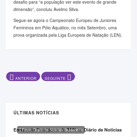
desafio para “a população ver este evento de grande
dimensão”, concluiu Avelino Silva.
Segue-se agora o Campeonato Europeu de Juniores
Femininos em Pólo Aquático, no mês Setembro, uma
prova organizada pela Liga Europeia de Natação (LEN).
ARTIGO ANTERIOR: NATAÇÃO "ABRE PORTAS" AO CAMPEONA
ARTIGO SEGUINTE: É NESTES EVENTOS QUE
ANTERIOR
SEGUINTE
ÚLTIMAS NOTÍCIAS
Entrevista Presidente da FPN ao Diário de Notícias
Fonte: Diário de Notícias da Madeira